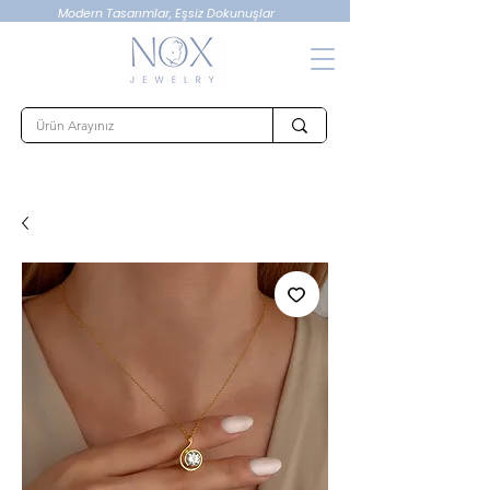
Modern Tasarımlar, Eşsiz Dokunuşlar