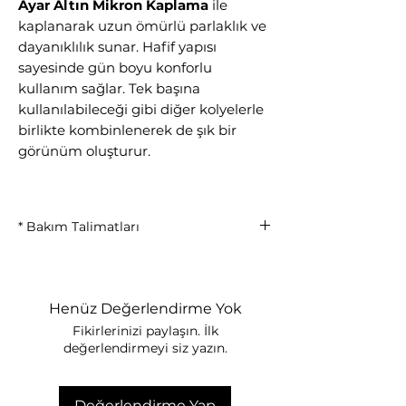
Ayar Altın Mikron Kaplama
ile
kaplanarak uzun ömürlü parlaklık ve
dayanıklılık sunar. Hafif yapısı
sayesinde gün boyu konforlu
kullanım sağlar. Tek başına
kullanılabileceği gibi diğer kolyelerle
birlikte kombinlenerek de şık bir
görünüm oluşturur.
* Bakım Talimatları
• Parfüm, krem, deodorant ve diğer
kimyasal ürünlerle doğrudan temas
ettirmeyiniz.
Henüz Değerlendirme Yok
• Duş, deniz, havuz ve spor aktiviteleri
Fikirlerinizi paylaşın. İlk
sırasında kullanmamanız tavsiye edilir.
değerlendirmeyi siz yazın.
• Kullanım sonrasında yumuşak ve kuru
bir bez ile temizleyiniz.
• Çizilmeyi önlemek için diğer takılarla
Değerlendirme Yap