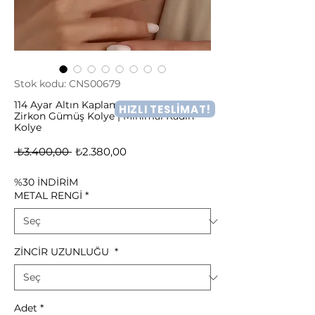
Stok kodu: CNS00679
114 Ayar Altın Kaplama Yuvarlak Tek Taş
HIZLI TESLİMAT!
Zirkon Gümüş Kolye | Minimal Kadın
Kolye
Normal
İndirimli
 ₺3.400,00 
₺2.380,00
Fiyat
Fiyat
%30 İNDİRİM
METAL RENGİ
*
ZİNCİR UZUNLUĞU
*
Adet
*