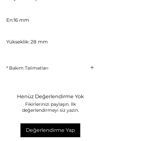
En:16 mm
Yükseklik: 28 mm
* Bakım Talimatları
Parfüm ve kimyasallarla temas
ettirmeyiniz.
Duş, deniz ve havuz kullanımında
Henüz Değerlendirme Yok
çıkarınız.
Fikirlerinizi paylaşın. İlk
Kullanım sonrası yumuşak bezle
değerlendirmeyi siz yazın.
siliniz.
Kuru ve kapalı kutuda muhafaza
ediniz.
Değerlendirme Yap
İnce detaylı yapıyı darbelere karşı
koruyunuz.