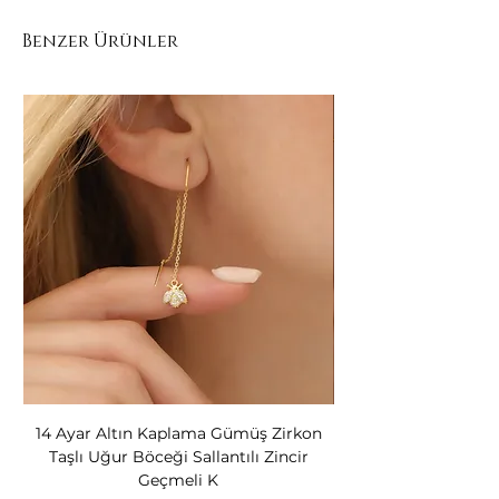
Benzer Ürünler
14 Ayar Altın Kaplama Gümüş Zirkon
14 Ayar Altın Kapl
Taşlı Uğur Böceği Sallantılı Zincir
Bear Kadın Gümüş 
Geçmeli K