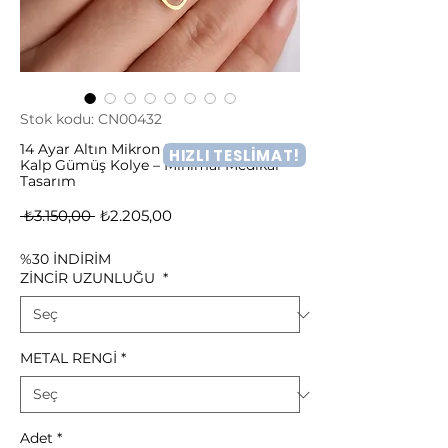
Stok kodu: CN00432
14 Ayar Altın Mikron Kaplama Anatomik
HIZLI TESLİMAT!
Kalp Gümüş Kolye – Minimal Medikal
Tasarım
Normal
İndirimli
 ₺3.150,00 
₺2.205,00
Fiyat
Fiyat
%30 İNDİRİM
ZİNCİR UZUNLUĞU
*
METAL RENGİ
*
Adet
*