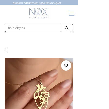
Modern Tasarımlar, Eşsiz Dokunuşlar