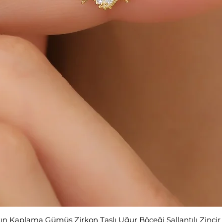
tın Kaplama Gümüş Zirkon Taşlı Uğur Böceği Sallantılı Zinci