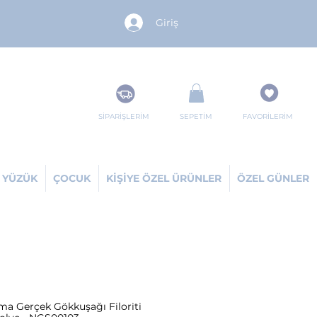
Giriş
SİPARİŞLERİM
SEPETİM
FAVORİLERİM
YÜZÜK
ÇOCUK
KİŞİYE ÖZEL ÜRÜNLER
ÖZEL GÜNLER
ama Gerçek Gökkuşağı Filoriti