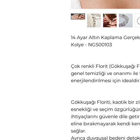
14 Ayar Altın Kaplama Gerçe
Kolye - NGS00103
Çok renkli Florit (Gökkuşağı Fl
genel temizliği ve onarımı ile
enerjilendirilmesi için idealdir
Gökkuşağı Floriti, kaotik bir z
esnekliği ve seçim özgürlüğünü
ihtiyaçlarını güvenle dile ge
eline bırakmayarak kendi ke
sağlar.
Ayrıca duygusal bedeni detoksi