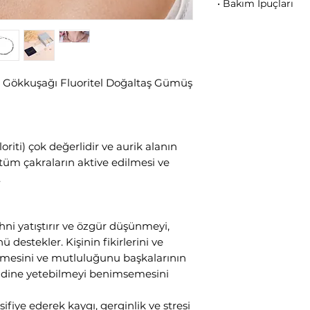
• Bakım İpuçları
Bu değerli parçala
uzun ömürlü olması
şekilde tutulmalıd
hasara neden olabil
k Gökkuşağı Fluoritel Doğaltaş Gümüş
yaparken veya duş 
takmaktan kaçının. 
ürünleriyle (losyon
gibi) temastan kaçın
arasında sıkışarak 
oriti) çok değerlidir ve aurik alanın
Mücevherin sabahla
 tüm çakraların aktive edilmesi ve
ilk çıkarılması ger
.
ihni yatıştırır ve özgür düşünmeyi,
 destekler. Kişinin fikirlerini ve
tirmesini ve mutluluğunu başkalarının
ndine yetebilmeyi benimsemesini
fiye ederek kaygı, gerginlik ve stresi