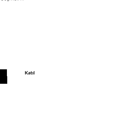
ekliyor
Katıl
MÜŞTERİ HİZMETLERİ