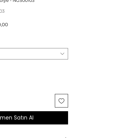
olye - NGS00103
03
l
İndirimli
0,00
Fiyat
men Satın Al