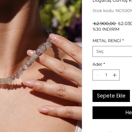
Doğaltaş Gümüş K
Stok kodu: NGS001
Norma
 ₺2.900,00 
₺2.03
%30 İNDİRİM
Fiyat
METAL RENGİ
*
Seç
Adet
*
Sepete Ekle
He