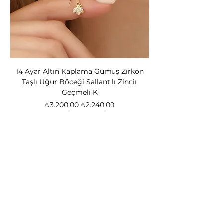
14 Ayar Altın Kaplama Gümüş Zirkon
14 Ayar Altın Kapl
Taşlı Uğur Böceği Sallantılı Zincir
Bear Kadın Gümüş 
Geçmeli K
Normal Fiyat
İndirimli Fiyat
₺3.200,00
₺2.240,00
Nox Jewelry
özel teklifler
Sadece üyelere özel fırsatlar ve ayrıcalıklar
sizi bekliyor
E-posta adresinizi
giriniz