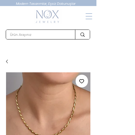
Modern Tasarımlar, Eşsiz Dokunuşlar