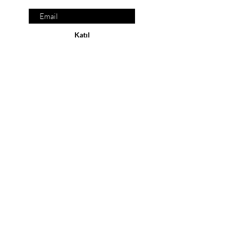
Katıl
YASAL
Kargo ve İade
Mağaza Politikası
KVKK
Kalite ve Çevre Politikası
ALIŞVERİŞ
Tüm Ürünler
Yeni Ürünler
Çok Satanlar