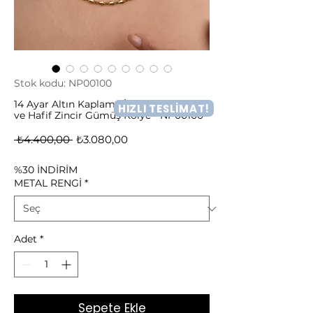
Stok kodu: NP00100
14 Ayar Altın Kaplama İtalyan Gösterişli
HIZLI TESLİMAT!
ve Hafif Zincir Gümüş Kolye - NP00100
Normal
İndirimli
 ₺4.400,00 
₺3.080,00
Fiyat
Fiyat
%30 İNDİRİM
METAL RENGİ
*
Adet
*
Sepete Ekle