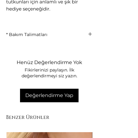
tutkunları için anlamlı ve şık bir
hediye seçeneğidir.
* Bakım Talimatları
• Parfüm, krem ve kimyasal ürünlerle
temas ettirmeyiniz.
• Duş, havuz ve deniz kullanımı
Henüz Değerlendirme Yok
öncesinde çıkarınız.
Fikirlerinizi paylaşın. İlk
• Kullanım sonrası yumuşak bir bez ile
değerlendirmeyi siz yazın.
temizleyiniz.
• Çizilmeyi önlemek için takı kutusunda
muhafaza ediniz.
Değerlendirme Yap
• Nemli ortamlarda uzun süre
bırakmayınız.
Benzer Ürünler