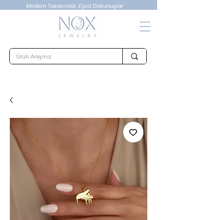
Modern Tasarımlar, Eşsiz Dokunuşlar