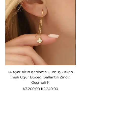
14 Ayar Altın Kaplama Gümüş Zirkon
14 Ayar Altın Kapl
Taşlı Uğur Böceği Sallantılı Zincir
Bear Kadın Gümüş 
Geçmeli K
Normal Fiyat
İndirimli Fiyat
₺3.200,00
₺2.240,00