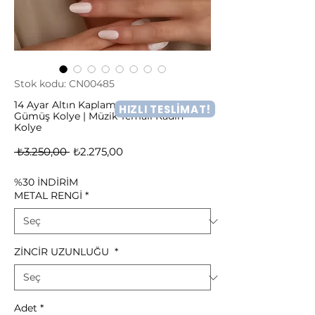
Stok kodu: CN00485
14 Ayar Altın Kaplama Piyano Figürlü
HIZLI TESLİMAT!
Gümüş Kolye | Müzik Temalı Kadın
Kolye
Normal
İndirimli
 ₺3.250,00 
₺2.275,00
Fiyat
Fiyat
%30 İNDİRİM
METAL RENGİ
*
ZİNCİR UZUNLUĞU
*
Adet
*