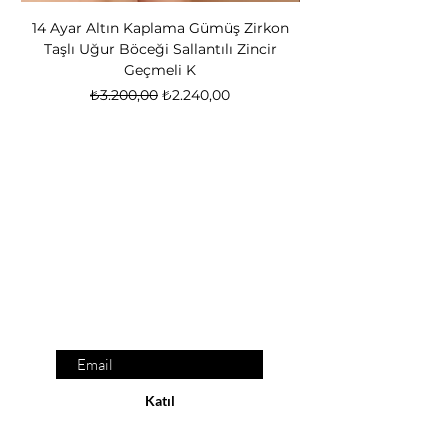
14 Ayar Altın Kaplama Gümüş Zirkon
14 Ayar Altın Kapl
Taşlı Uğur Böceği Sallantılı Zincir
Bear Kadın Gümüş 
Geçmeli K
Normal Fiyat
İndirimli Fiyat
₺3.200,00
₺2.240,00
Nox Jewelry
özel teklifler
Sadece üyelere özel fırsatlar ve ayrıcalıklar
sizi bekliyor
E-posta adresinizi
giriniz
Katıl