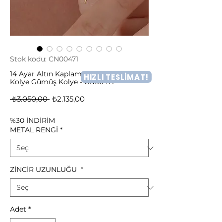
Stok kodu: CN00471
14 Ayar Altın Kaplama Uçan Hayalet
HIZLI TESLİMAT!
Kolye Gümüş Kolye - CN00471
Normal
İndirimli
 ₺3.050,00 
₺2.135,00
Fiyat
Fiyat
%30 İNDİRİM
METAL RENGİ
*
ZİNCİR UZUNLUĞU
*
Adet
*