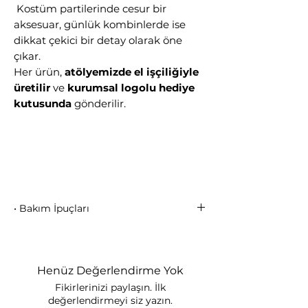
Kostüm partilerinde cesur bir
aksesuar, günlük kombinlerde ise
dikkat çekici bir detay olarak öne
çıkar.
Her ürün,
atölyemizde el işçiliğiyle
üretilir
ve
kurumsal logolu hediye
kutusunda
gönderilir.
• Bakım İpuçları
Parfüm, krem ve kimyasal ürünlerle
temas ettirmeyiniz.
Deniz ve havuzda kullanmamaya
Henüz Değerlendirme Yok
özen gösteriniz.
Fikirlerinizi paylaşın. İlk
Kullanmadığınızda kutusunda
değerlendirmeyi siz yazın.
saklayınız.