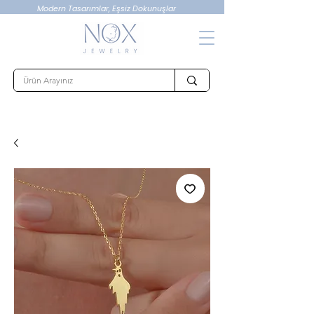
Modern Tasarımlar, Eşsiz Dokunuşlar