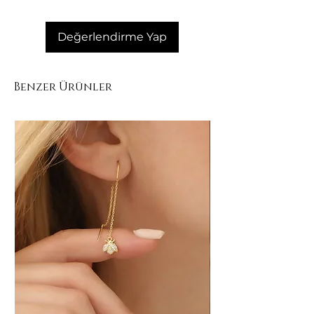
Yumuşak ve kuru bir bezle nazikçe
siliniz.
Değerlendirme Yap
Benzer Ürünler