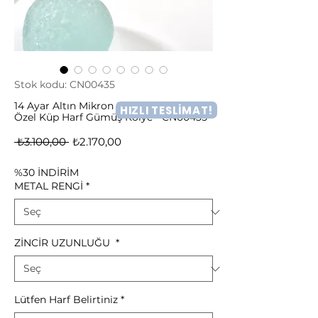
Stok kodu: CN00435
14 Ayar Altın Mikron Kaplama Kişiye
HIZLI TESLİMAT!
Özel Küp Harf Gümüş Kolye - CN00435
Normal
İndirimli
 ₺3.100,00 
₺2.170,00
Fiyat
Fiyat
%30 İNDİRİM
METAL RENGİ
*
ZİNCİR UZUNLUĞU
*
Lütfen Harf Belirtiniz
*