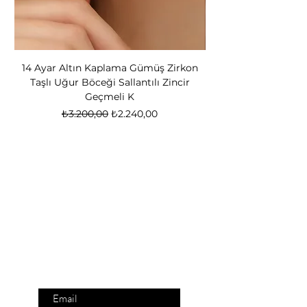
14 Ayar Altın Kaplama Gümüş Zirkon
14 Ayar Altın Kapl
Taşlı Uğur Böceği Sallantılı Zincir
Bear Kadın Gümüş 
Geçmeli K
Normal Fiyat
İndirimli Fiyat
₺3.200,00
₺2.240,00
Nox Jewelry
özel teklifler
Sadece üyelere özel fırsatlar ve ayrıcalıklar
sizi bekliyor
E-posta adresinizi
giriniz