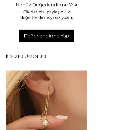
Duş, deniz ve havuzda kullanmayınız.
Henüz Değerlendirme Yok
Kullanım sonrası yumuşak bez ile
Fikirlerinizi paylaşın. İlk
siliniz.
değerlendirmeyi siz yazın.
Kuru ve kapalı kutuda muhafaza
ediniz.
Figür detaylarını darbelere karşı
Değerlendirme Yap
koruyunuz.
Benzer Ürünler