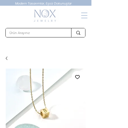
Modern Tasarımlar, Eşsiz Dokunuşlar