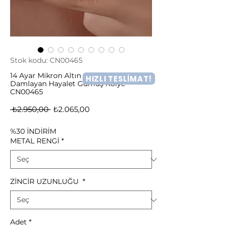
Stok kodu: CN00465
14 Ayar Mikron Altın Kaplama
HIZLI TESLİMAT!
Damlayan Hayalet Gümüş Kolye -
CN00465
Normal
İndirimli
 ₺2.950,00 
₺2.065,00
Fiyat
Fiyat
%30 İNDİRİM
METAL RENGİ
*
ZİNCİR UZUNLUĞU
*
Adet
*