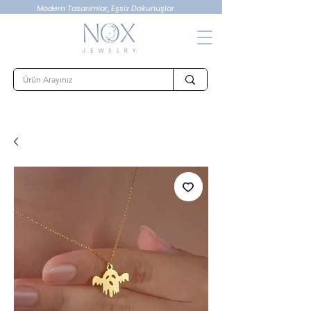
Modern Tasarımlar, Eşsiz Dokunuşlar