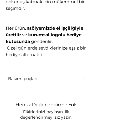
dokunuş katmak için mükemmel bir
seçimdir.
Her ürün,
atölyemizde el işçiliğiyle
üretilir
ve
kurumsal logolu hediye
kutusunda
gönderilir.
Özel günlerde sevdiklerinize eşsiz bir
hediye alternatifi.
• Bakım İpuçları
Mikron altın kaplama uzun
ömürlüdür, ancak parfüm, krem ve
kimyasallardan korunmalıdır.
Henüz Değerlendirme Yok
Havuz ve denizde kullanılmamalıdır.
Fikirlerinizi paylaşın. İlk
Kullanmadığınızda kutusunda
değerlendirmeyi siz yazın.
saklayınız.
Yumuşak ve kuru bir bezle nazikçe