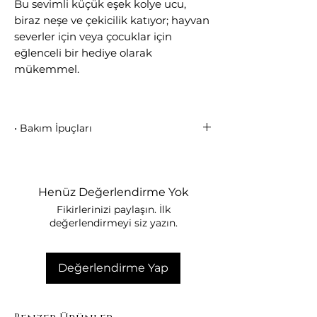
Bu sevimli küçük eşek kolye ucu,
biraz neşe ve çekicilik katıyor; hayvan
severler için veya çocuklar için
eğlenceli bir hediye olarak
mükemmel.
• Bakım İpuçları
Parfüm, krem ve kimyasallarla
temas ettirmeyin.
Duş, havuz ve denizde kullanmayın.
Henüz Değerlendirme Yok
Takınızı kutusunda, kuru ve nemsiz
Fikirlerinizi paylaşın. İlk
ortamda saklayın.
değerlendirmeyi siz yazın.
Mikron kaplama uzun ömürlüdür;
doğru bakımda parlaklığını yıllarca
korur.
Değerlendirme Yap