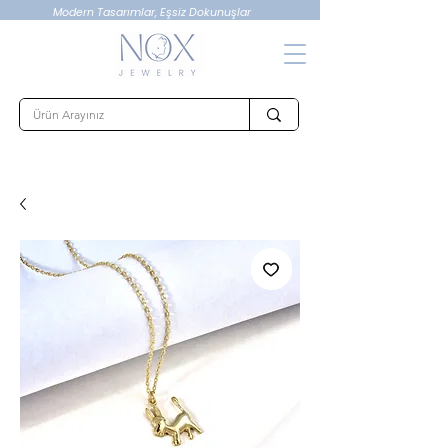
Modern Tasarımlar, Eşsiz Dokunuşlar