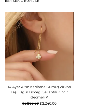
Benzer Ürünler
14 Ayar Altın Kaplama Gümüş Zirkon
14 Ayar Altın Kapl
Taşlı Uğur Böceği Sallantılı Zincir
Bear Kadın Gümüş 
Geçmeli K
Normal Fiyat
İndirimli Fiyat
₺3.200,00
₺2.240,00