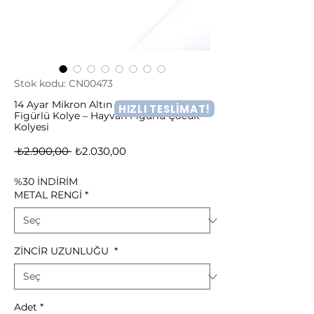
Stok kodu: CN00473
14 Ayar Mikron Altın Kaplama Eşek
HIZLI TESLİMAT!
Figürlü Kolye – Hayvan Figürlü Çocuk
Kolyesi
Normal
İndirimli
 ₺2.900,00 
₺2.030,00
Fiyat
Fiyat
%30 İNDİRİM
METAL RENGİ
*
ZİNCİR UZUNLUĞU
*
Adet
*