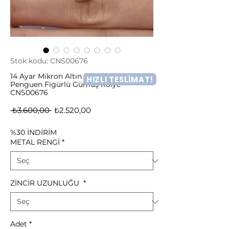
Stok kodu: CNS00676
14 Ayar Mikron Altın Kaplama Taşlı
HIZLI TESLİMAT!
Penguen Figürlü Gümüş Kolye -
CNS00676
Normal
İndirimli
 ₺3.600,00 
₺2.520,00
Fiyat
Fiyat
%30 İNDİRİM
METAL RENGİ
*
ZİNCİR UZUNLUĞU
*
Adet
*