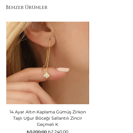
Benzer Ürünler
14 Ayar Altın Kaplama Gümüş Zirkon
14 Ayar Altın Kapl
Taşlı Uğur Böceği Sallantılı Zincir
Bear Kadın Gümüş 
Geçmeli K
Normal Fiyat
İndirimli Fiyat
₺3.200,00
₺2.240,00