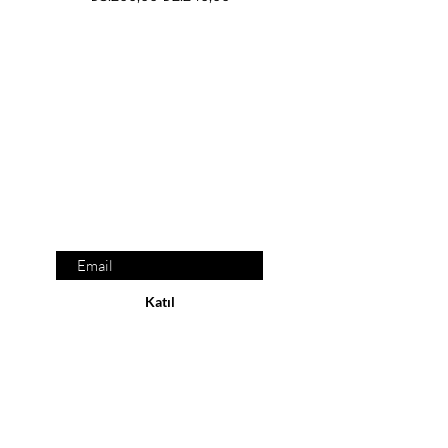
Nox Jewelry
özel teklifler
Sadece üyelere özel fırsatlar ve ayrıcalıklar
sizi bekliyor
E-posta adresinizi
giriniz
Katıl
YASAL