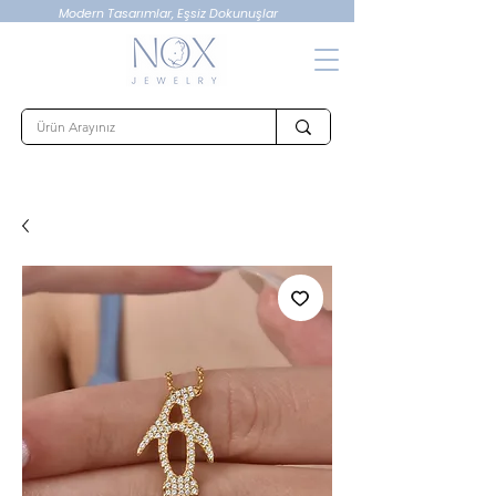
Modern Tasarımlar, Eşsiz Dokunuşlar