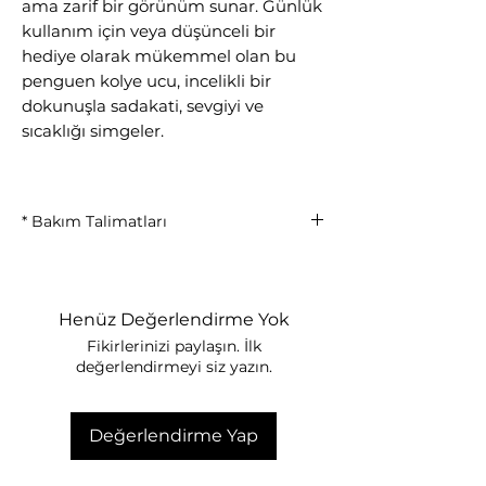
ama zarif bir görünüm sunar. Günlük
kullanım için veya düşünceli bir
hediye olarak mükemmel olan bu
penguen kolye ucu, incelikli bir
dokunuşla sadakati, sevgiyi ve
sıcaklığı simgeler.
* Bakım Talimatları
Parfüm, krem ve kimyasal ürünlerle
temas ettirmeyiniz
Duş, deniz ve havuzda çıkarılması
Henüz Değerlendirme Yok
önerilir
Fikirlerinizi paylaşın. İlk
Kullanım sonrası yumuşak bir bezle
değerlendirmeyi siz yazın.
silerek saklayınız
Kuru ve kapalı bir kutuda muhafaza
ediniz
Değerlendirme Yap