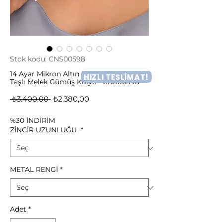
Stok kodu: CNS00598
14 Ayar Mikron Altın Kaplama Zirkon
HIZLI TESLİMAT!
Taşlı Melek Gümüş Kolye - CNS00598
Normal
İndirimli
 ₺3.400,00 
₺2.380,00
Fiyat
Fiyat
%30 İNDİRİM
ZİNCİR UZUNLUĞU
*
METAL RENGİ
*
Adet
*