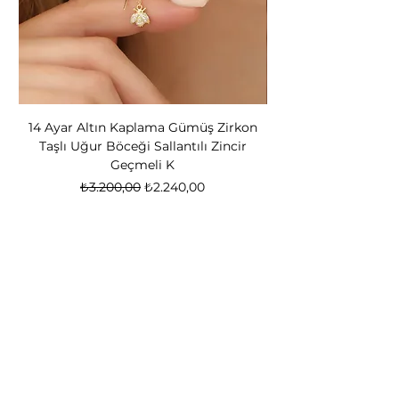
14 Ayar Altın Kaplama Gümüş Zirkon
14 Ayar Altın Kapl
Taşlı Uğur Böceği Sallantılı Zincir
Bear Kadın Gümüş 
Geçmeli K
Normal Fiyat
İndirimli Fiyat
₺3.200,00
₺2.240,00
Nox Jewelry
özel teklifler
Sadece üyelere özel fırsatlar ve ayrıcalıklar
sizi bekliyor
E-posta adresinizi
giriniz