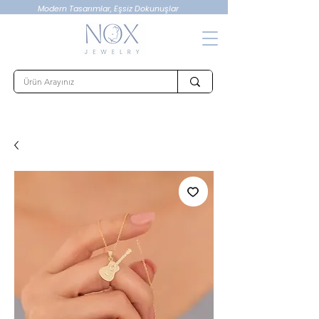
Modern Tasarımlar, Eşsiz Dokunuşlar