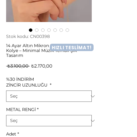
Stok kodu: CN00398
14 Ayar Altın Mikron Kaplama Gitar
HIZLI TESLİMAT!
Kolye – Minimal Müzik Temalı Şık
Tasarım
Normal
İndirimli
 ₺3.100,00 
₺2.170,00
Fiyat
Fiyat
%30 İNDİRİM
ZİNCİR UZUNLUĞU
*
METAL RENGİ
*
Adet
*