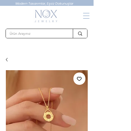
Modern Tasarımlar, Eşsiz Dokunuşlar