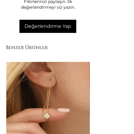
Fikirlerinizi paylaşın. İlk
ürünlerle doğrudan temas
değerlendirmeyi siz yazın.
ettirmeyiniz.
Duş, havuz, deniz ve spor aktiviteleri
öncesinde kolyeyi çıkarınız.
Değerlendirme Yap
Ürünü ter ve nemden uzak tutmak
parlaklığını uzun süre korur.
Kullanmadığınız dönemlerde kendi
Benzer Ürünler
kutusunda, kuru bir ortamda
saklayınız.
Yumuşak bir bezle nazikçe silerek ilk
günkü parlaklığını koruyabilirsiniz.
Diğer takılarla temas ettirmemek
çizilmeyi ve kaplama hasarını önler.