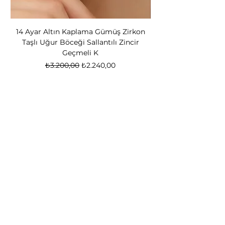
14 Ayar Altın Kaplama Gümüş Zirkon
14 Ayar Altın Kapl
Taşlı Uğur Böceği Sallantılı Zincir
Bear Kadın Gümüş 
Geçmeli K
Normal Fiyat
İndirimli Fiyat
₺3.200,00
₺2.240,00
Nox Jewelry
özel teklifler
Sadece üyelere özel fırsatlar ve ayrıcalıklar
sizi bekliyor
E-posta adresinizi
giriniz
Katıl