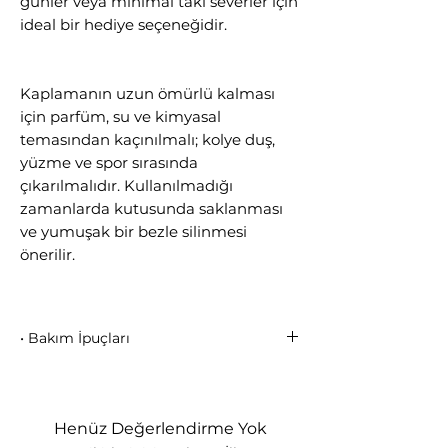
günler veya minimal takı severler için
ideal bir hediye seçeneğidir.
Kaplamanın uzun ömürlü kalması
için parfüm, su ve kimyasal
temasından kaçınılmalı; kolye duş,
yüzme ve spor sırasında
çıkarılmalıdır. Kullanılmadığı
zamanlarda kutusunda saklanması
ve yumuşak bir bezle silinmesi
önerilir.
• Bakım İpuçları
Mikron kaplamanın dayanıklılığını
korumak için kimyasallarla
temasından kaçınınız.
Henüz Değerlendirme Yok
Parfüm, krem, deodorant, alkol bazlı