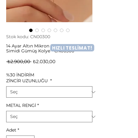
Stok kodu: CN00300
14 Ayar Altın Mikron Kaplama Can
HIZLI TESLİMAT!
Simidi Gümüş Kolye - CN00300
Normal
İndirimli
 ₺2.900,00 
₺2.030,00
Fiyat
Fiyat
%30 İNDİRİM
ZİNCİR UZUNLUĞU
*
METAL RENGİ
*
Adet
*