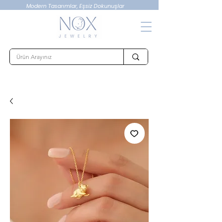
Modern Tasarımlar, Eşsiz Dokunuşlar