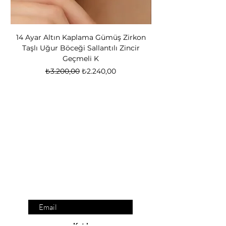
14 Ayar Altın Kaplama Gümüş Zirkon
14 Ayar Altın Kapl
Taşlı Uğur Böceği Sallantılı Zincir
Bear Kadın Gümüş 
Geçmeli K
Normal Fiyat
İndirimli Fiyat
₺3.200,00
₺2.240,00
Nox Jewelry
özel teklifler
Sadece üyelere özel fırsatlar ve ayrıcalıklar
sizi bekliyor
E-posta adresinizi
giriniz
Katıl