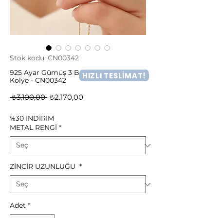
Stok kodu: CN00342
925 Ayar Gümüş 3 Boyutlu Kedi Figürü
HIZLI TESLİMAT!
Kolye - CN00342
Normal
İndirimli
 ₺3.100,00 
₺2.170,00
Fiyat
Fiyat
%30 İNDİRİM
METAL RENGİ
*
ZİNCİR UZUNLUĞU
*
Adet
*