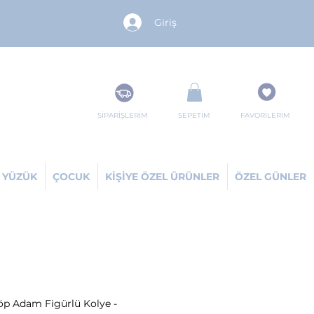
Giriş
SİPARİŞLERİM
SEPETİM
FAVORİLERİM
YÜZÜK
ÇOCUK
KİŞİYE ÖZEL ÜRÜNLER
ÖZEL GÜNLER
p Adam Figürlü Kolye -