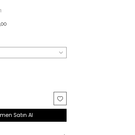
1
l
İndirimli
,00
Fiyat
men Satın Al