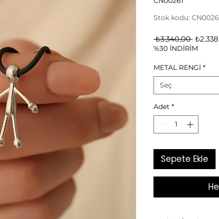
CN00261
Stok kodu: CN0026
Norma
 ₺3.340,00 
₺2.338
%30 İNDİRİM
Fiyat
METAL RENGİ
*
Seç
Adet
*
Sepete Ekle
He