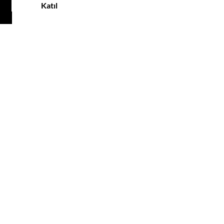
Katıl
MÜŞTERİ HİZMETLERİ
Tel: +90 532 637 93 60
Email:
info@noxjewelry.com
SOSYAL MEDYA
HESAPLARIMIZ