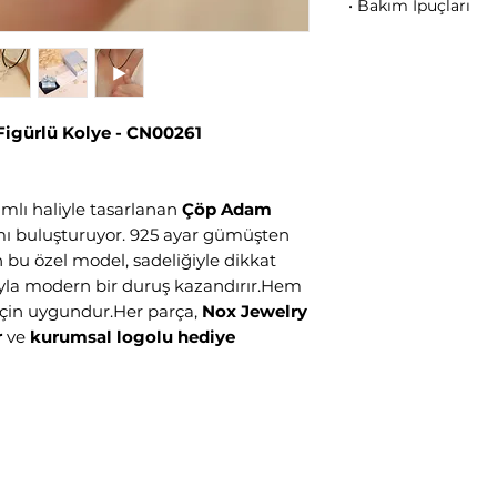
• Bakım İpuçları
Parfüm, krem, dete
tutunuz.
• Duş, deniz ve hav
• Takınızı yumuşak b
igürlü Kolye - CN00261
• Kullanmadan önc
ediniz.
• Düzenli bakım, gü
mlı haliyle tasarlanan
Çöp Adam
ımı buluşturuyor. 925 ayar gümüşten
n bu özel model, sadeliğiyle dikkat
yla modern bir duruş kazandırır.Hem
için uygundur.Her parça,
Nox Jewelry
r
ve
kurumsal logolu hediye