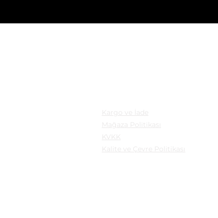
KASYON
YASAL
: Mollafenari Mahallesi,
Kargo ve İade
pazarı Sokak Can Han
Mağaza Politikası
B Fatih/istanbul
KVKK
Kalite ve Çevre Politikası
a: Güngören/İstanbul
şm