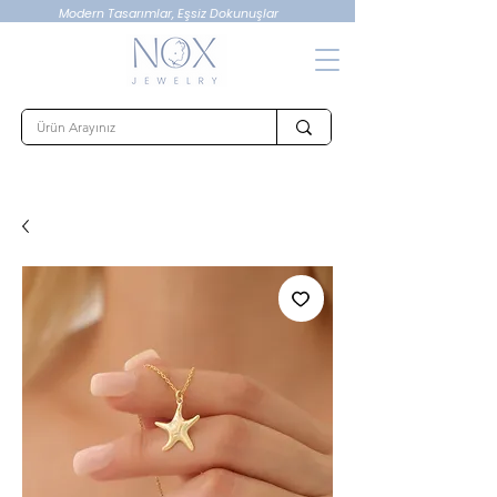
Modern Tasarımlar, Eşsiz Dokunuşlar