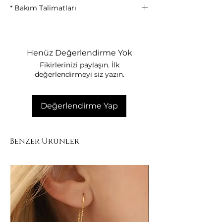
* Bakım Talimatları
• Parfüm ve kimyasallarla temas
ettirmeyiniz
• Duş, deniz ve havuzda kullanmayınız
Henüz Değerlendirme Yok
• Kullanım sonrası yumuşak bezle siliniz
Fikirlerinizi paylaşın. İlk
• Kendi kutusunda muhafaza ediniz
değerlendirmeyi siz yazın.
Değerlendirme Yap
Benzer Ürünler