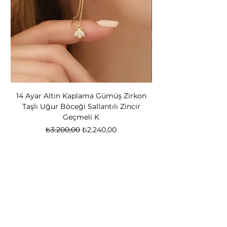
14 Ayar Altın Kaplama Gümüş Zirkon
14 Ayar Altın Kapl
Taşlı Uğur Böceği Sallantılı Zincir
Bear Kadın Gümüş 
Geçmeli K
Normal Fiyat
İndirimli Fiyat
₺3.200,00
₺2.240,00
Nox Jewelry
özel teklifler
Sadece üyelere özel fırsatlar ve ayrıcalıklar
sizi bekliyor