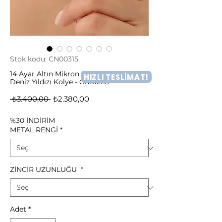
Stok kodu: CN00315
14 Ayar Altın Mikron Kaplama Gümüş
HIZLI TESLİMAT!
Deniz Yıldızı Kolye - CN00315
Normal
İndirimli
 ₺3.400,00 
₺2.380,00
Fiyat
Fiyat
%30 İNDİRİM
METAL RENGİ
*
ZİNCİR UZUNLUĞU
*
Adet
*