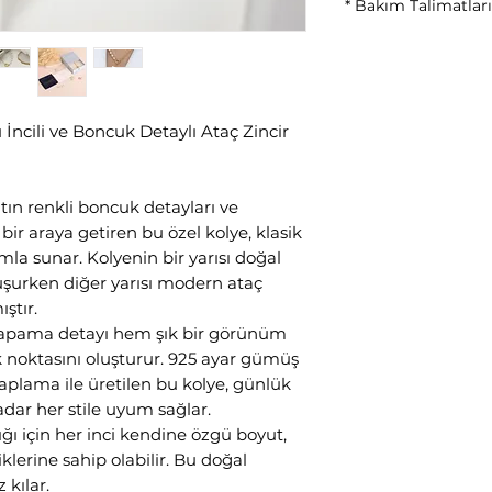
* Bakım Talimatları
• Parfüm, krem ve 
kaçının.
• Kullanım sonrası 
• Deniz, havuz ve d
 İncili ve Boncuk Detaylı Ataç Zincir
• Kuru ortamda mu
• Takınızı kutusunda
altın renkli boncuk detayları ve
bir araya getiren bu özel kolye, klasik
mla sunar. Kolyenin bir yarısı doğal
luşurken diğer yarısı modern ataç
ştır.
kapama detayı hem şık bir görünüm
 noktasını oluşturur. 925 ayar gümüş
aplama ile üretilen bu kolye, günlük
dar her stile uyum sağlar.
dığı için her inci kendine özgü boyut,
iklerine sahip olabilir. Bu doğal
 kılar.