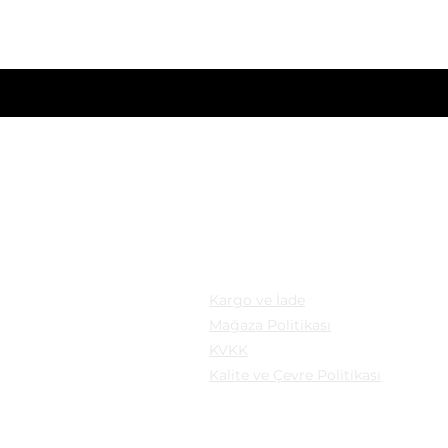
nizi giriniz
KASYON
YASAL
: Mollafenari Mahallesi,
Kargo ve İade
pazarı Sokak Can Han
Mağaza Politikası
B Fatih/istanbul
KVKK
Kalite ve Çevre Politikası
a: Güngören/İstanbul
şm