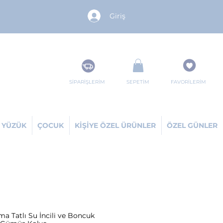
Giriş
SİPARİŞLERİM
SEPETİM
FAVORİLERİM
YÜZÜK
ÇOCUK
KİŞİYE ÖZEL ÜRÜNLER
ÖZEL GÜNLER
ma Tatlı Su İncili ve Boncuk