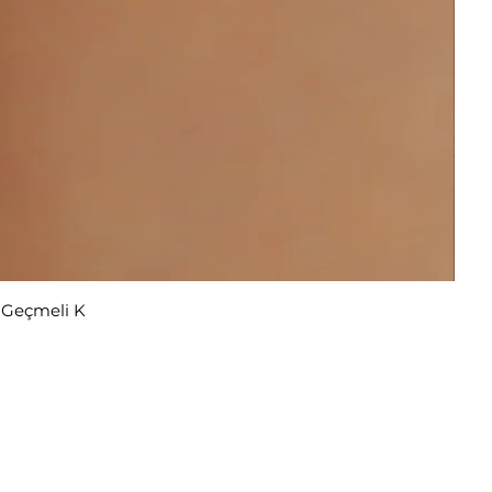
r Geçmeli K
ekliyor