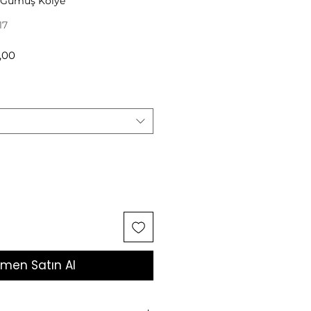
r Gümüş Kolye
17
l
İndirimli
,00
Fiyat
men Satın Al