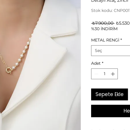
Detaylı Ataç Zinci
Stok kodu: CNP001
Norma
 ₺7.900,00 
₺5.530
%30 İNDİRİM
Fiyat
METAL RENGİ
*
Seç
Adet
*
Sepete Ekle
He