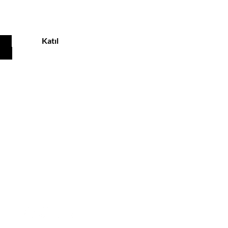
Katıl
MÜŞTERİ HİZMETLERİ
Tel: +90 532 637 93 60
Email:
info@noxjewelry.com
SOSYAL MEDYA
HESAPLARIMIZ