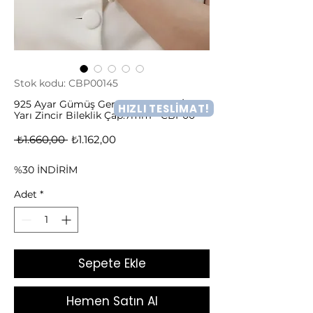
Stok kodu: CBP00145
925 Ayar Gümüş Gerçek ve Doğal İnci
HIZLI TESLİMAT!
Yarı Zincir Bileklik Çap:7mm - CBP00
Normal
İndirimli
 ₺1.660,00 
₺1.162,00
Fiyat
Fiyat
%30 İNDİRİM
Adet
*
Sepete Ekle
Hemen Satın Al