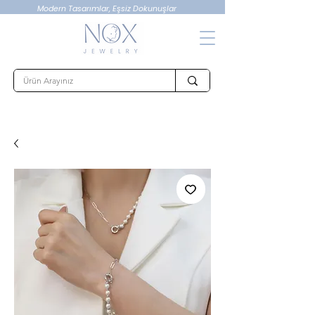
Modern Tasarımlar, Eşsiz Dokunuşlar