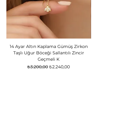
14 Ayar Altın Kaplama Gümüş Zirkon
14 Ayar Altın Kapl
Taşlı Uğur Böceği Sallantılı Zincir
Bear Kadın Gümüş 
Geçmeli K
Normal Fiyat
İndirimli Fiyat
₺3.200,00
₺2.240,00
Nox Jewelry
özel teklifler
Sadece üyelere özel fırsatlar ve ayrıcalıklar
sizi bekliyor
E-posta adresinizi