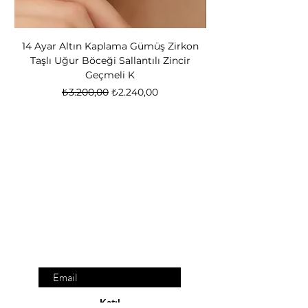
14 Ayar Altın Kaplama Gümüş Zirkon
14 Ayar Altın Kapl
Taşlı Uğur Böceği Sallantılı Zincir
Bear Kadın Gümüş 
Geçmeli K
Normal Fiyat
İndirimli Fiyat
₺3.200,00
₺2.240,00
Nox Jewelry
özel teklifler
Sadece üyelere özel fırsatlar ve ayrıcalıklar
sizi bekliyor
E-posta adresinizi
giriniz
Katıl