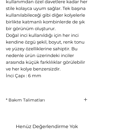
kullanımdan özel davetlere kadar her
stile kolayca uyum sağlar. Tek başına
kullanılabileceği gibi diğer kolyelerle
birlikte katmanlı kombinlerde de şık
bir görünüm oluşturur.
Doğal inci kullanıldığı için her inci
kendine özgü şekil, boyut, renk tonu
ve yüzey özelliklerine sahiptir. Bu
nedenle ürün üzerindeki inciler
arasında küçük farklılıklar görülebilir
ve her kolye benzersizdir.
İnci Çapı : 6 mm
* Bakım Talimatları
• Parfüm ve kimyasallarla temas
ettirmeyiniz.
• Duş, havuz ve denizde kullanmayınız.
Henüz Değerlendirme Yok
• Kullanım sonrası yumuşak bezle siliniz.