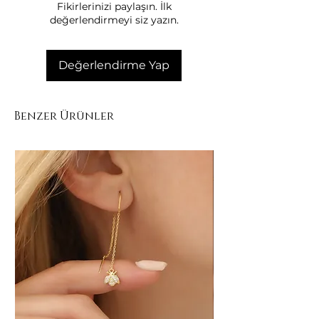
Fikirlerinizi paylaşın. İlk
• Kuru ve kapalı kutuda saklayınız.
değerlendirmeyi siz yazın.
Değerlendirme Yap
Benzer Ürünler