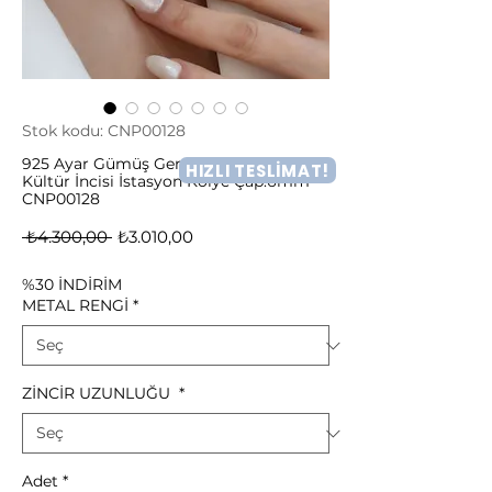
Stok kodu: CNP00128
925 Ayar Gümüş Gerçek ve Doğal
HIZLI TESLİMAT!
Kültür İncisi İstasyon Kolye Çap:6mm -
CNP00128
Normal
İndirimli
 ₺4.300,00 
₺3.010,00
Fiyat
Fiyat
%30 İNDİRİM
METAL RENGİ
*
ZİNCİR UZUNLUĞU
*
Adet
*