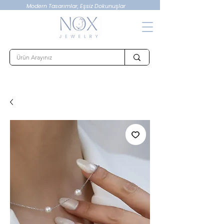
Modern Tasarımlar, Eşsiz Dokunuşlar