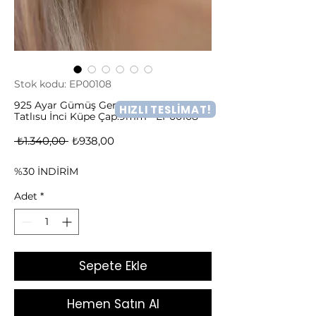
Stok kodu: EP00108
925 Ayar Gümüş Gerçek ve Doğal
HIZLI TESLİMAT!
Tatlısu İnci Küpe Çap:9mm - EP00108
Normal
İndirimli
 ₺1.340,00 
₺938,00
Fiyat
Fiyat
%30 İNDİRİM
Adet
*
Sepete Ekle
Hemen Satın Al