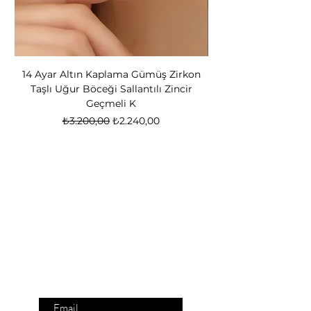
14 Ayar Altın Kaplama Gümüş Zirkon
14 Ayar Altın Kapl
Taşlı Uğur Böceği Sallantılı Zincir
Bear Kadın Gümüş 
Geçmeli K
Normal Fiyat
İndirimli Fiyat
₺3.200,00
₺2.240,00
Nox Jewelry
özel teklifler
Sadece üyelere özel fırsatlar ve ayrıcalıklar
sizi bekliyor
E-posta adresinizi
giriniz