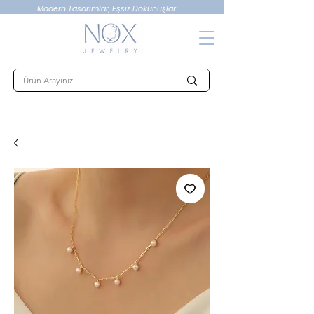
Modern Tasarımlar, Eşsiz Dokunuşlar