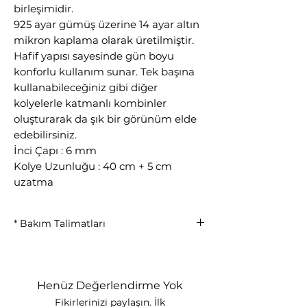
birleşimidir.
925 ayar gümüş üzerine 14 ayar altın
mikron kaplama olarak üretilmiştir.
Hafif yapısı sayesinde gün boyu
konforlu kullanım sunar. Tek başına
kullanabileceğiniz gibi diğer
kolyelerle katmanlı kombinler
oluşturarak da şık bir görünüm elde
edebilirsiniz.
İnci Çapı : 6 mm
Kolye Uzunluğu : 40 cm + 5 cm
uzatma
* Bakım Talimatları
• Parfüm, krem ve kimyasal ürünlerle
temasından kaçının.
• Duş, deniz ve havuz kullanımından
Henüz Değerlendirme Yok
önce çıkarınız.
Fikirlerinizi paylaşın. İlk
• Kullanılmadığında kutusunda veya