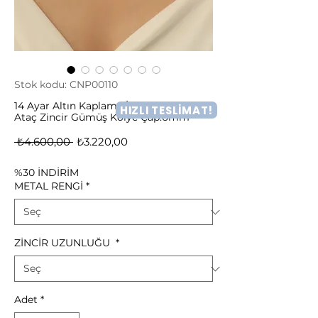
Stok kodu: CNP00110
14 Ayar Altın Kaplama İncili Sallantılı
HIZLI TESLİMAT!
Ataç Zincir Gümüş Kolye Çap:6mm
Normal
İndirimli
 ₺4.600,00 
₺3.220,00
Fiyat
Fiyat
%30 İNDİRİM
METAL RENGİ
*
ZİNCİR UZUNLUĞU
*
Adet
*