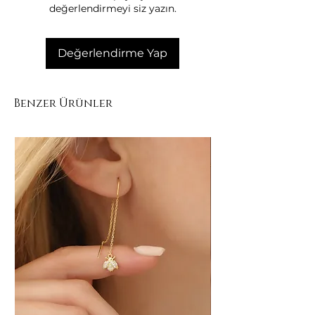
değerlendirmeyi siz yazın.
kapalı bir kesede saklayınız.
• Yumuşak bir bez ile nazikçe
temizleyiniz.
Değerlendirme Yap
• Altın kaplamanın ömrünü uzatmak
için nemden uzak tutunuz.
Benzer Ürünler