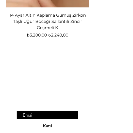
14 Ayar Altın Kaplama Gümüş Zirkon
14 Ayar Altın Kapl
Taşlı Uğur Böceği Sallantılı Zincir
Bear Kadın Gümüş 
Geçmeli K
Normal Fiyat
İndirimli Fiyat
₺3.200,00
₺2.240,00
Nox Jewelry
özel teklifler
Sadece üyelere özel fırsatlar ve ayrıcalıklar
sizi bekliyor
E-posta adresinizi
giriniz
Katıl