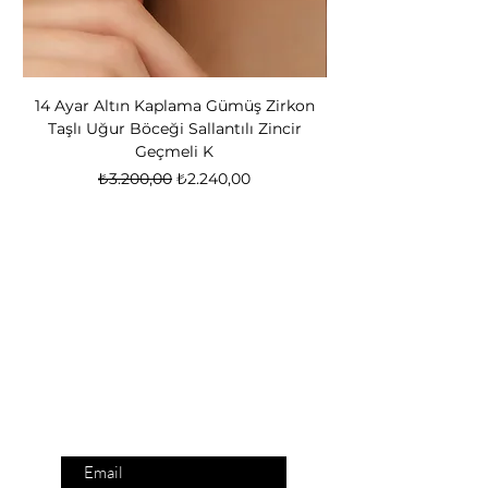
14 Ayar Altın Kaplama Gümüş Zirkon
14 Ayar Altın Kapl
Taşlı Uğur Böceği Sallantılı Zincir
Bear Kadın Gümüş 
Geçmeli K
Normal Fiyat
İndirimli Fiyat
₺3.200,00
₺2.240,00
Nox Jewelry
özel teklifler
Sadece üyelere özel fırsatlar ve ayrıcalıklar
sizi bekliyor
E-posta adresinizi
giriniz