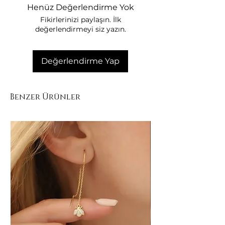
• Kullanım sonrası yumuşak bezle
Henüz Değerlendirme Yok
temizleyin.
Fikirlerinizi paylaşın. İlk
• Deniz, havuz ve duşta kullanmayın.
değerlendirmeyi siz yazın.
• Kuru ortamda muhafaza edin.
• Takınızı kutusunda saklayın.
• Diğer takılarla temasını sınırlandırın.
Değerlendirme Yap
Benzer Ürünler