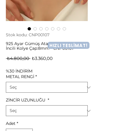
Stok kodu: CNP00107
925 Ayar Gümüş Ataç Zincirli Tatlı Su
HIZLI TESLİMAT!
İncili Kolye Çap:8mm - CNP00107
Normal
İndirimli
 ₺4.800,00 
₺3.360,00
Fiyat
Fiyat
%30 İNDİRİM
METAL RENGİ
*
ZİNCİR UZUNLUĞU
*
Adet
*