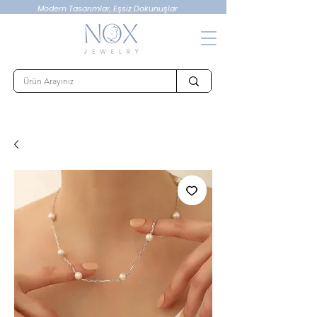
Modern Tasarımlar, Eşsiz Dokunuşlar