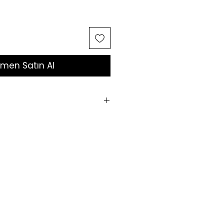
men Satın Al
, krem, deodorant, alkol, su
emas ettirmeyiniz.
yumuşak, kuru bir bezle
por esnasında takmamanız
lama, doğru kullanımda
uzun
ı korur.
irine sürtünmeden,
kutusunda
nız.