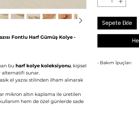
Sepete Ekle
azısı Fontlu Harf Gümüş Kolye -
He
• Bakım İpuçları
lanan bu
harf kolye koleksiyonu
, kişisel
alternatifi sunar.
Ürününüzü
parfüm
asik el yazısı stilinden ilham alınarak
ve kimyasallarla t
• Kullanım sonrası
nazikçe siliniz.
r mikron altın kaplama ile üretilen
•
Duş, deniz ve s
 kullanım hem de özel günlerde sade
önerilir.
• Mikron altın kap
ömürlü parlaklığın
• Takılarınızı birb
ayrı olarak saklayı