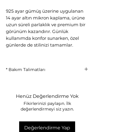
925 ayar gümüş üzerine uygulanan
14 ayar altın mikron kaplama, ürüne
uzun süreli parlaklık ve premium bir
görünüm kazandırır. Günlük
kullanımda konfor sunarken, özel
günlerde de stilinizi tamamlar.
* Bakım Talimatları
Parfüm, krem, deodorant ve
kimyasal ürünlerle temasından
kaçınılmalıdır.
Henüz Değerlendirme Yok
Duş, deniz ve havuz kullanımı
Fikirlerinizi paylaşın. İlk
öncesinde çıkarılması önerilir.
değerlendirmeyi siz yazın.
Kullanım sonrası yumuşak ve kuru
bir bezle nazikçe silinmelidir.
Kaplamanın uzun ömürlü olması için
Değerlendirme Yap
nemden uzak, kapalı bir kutuda