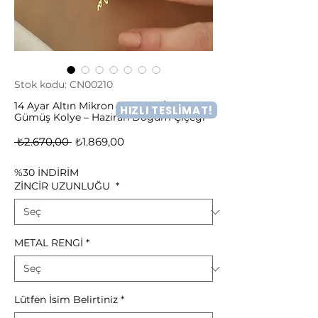
Stok kodu: CN00210
14 Ayar Altın Mikron Kaplama İsimli Gül
HIZLI TESLİMAT!
Gümüş Kolye – Haziran Doğum Çiçeği
Normal
İndirimli
 ₺2.670,00 
₺1.869,00
Fiyat
Fiyat
%30 İNDİRİM
ZİNCİR UZUNLUĞU
*
METAL RENGİ
*
Lütfen İsim Belirtiniz
*