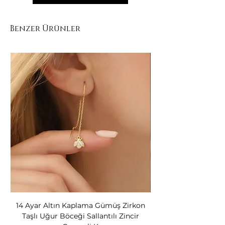
saklanmalıdır.
Benzer Ürünler
14 Ayar Altın Kaplama Gümüş Zirkon
14 Ayar Altın Kapl
Taşlı Uğur Böceği Sallantılı Zincir
Bear Kadın Gümüş 