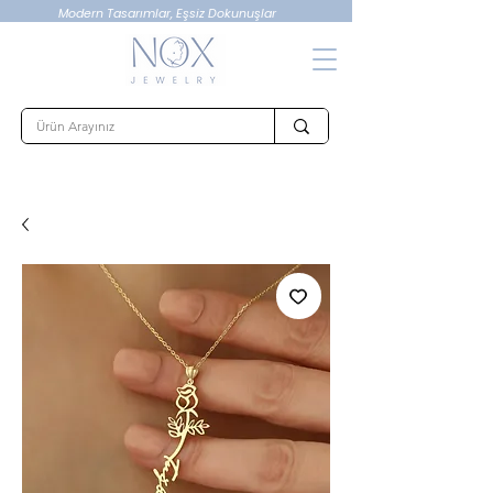
Modern Tasarımlar, Eşsiz Dokunuşlar