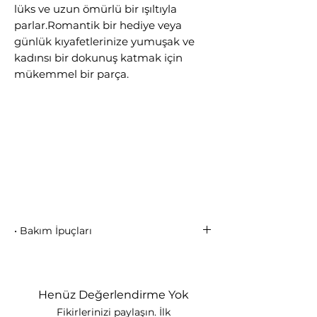
lüks ve uzun ömürlü bir ışıltıyla
parlar.Romantik bir hediye veya
günlük kıyafetlerinize yumuşak ve
kadınsı bir dokunuş katmak için
mükemmel bir parça.
• Bakım İpuçları
• Parfüm, krem, deodorant ve
kimyasallarla temas ettirmeyiniz
• Duş, deniz, havuzda kullanmayınız
Henüz Değerlendirme Yok
• Yumuşak ve kuru bir bezle siliniz
Fikirlerinizi paylaşın. İlk
• Takıyı kuru ve kapalı bir kutuda