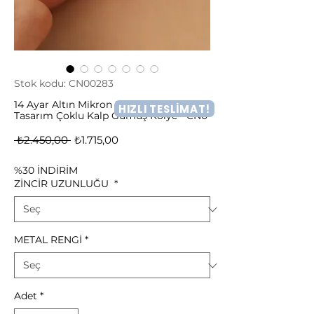
Stok kodu: CN00283
14 Ayar Altın Mikron Kaplama Romantik
HIZLI TESLİMAT!
Tasarım Çoklu Kalp Gümüş Kolye - CN0
Normal
İndirimli
 ₺2.450,00 
₺1.715,00
Fiyat
Fiyat
%30 İNDİRİM
ZİNCİR UZUNLUĞU
*
METAL RENGİ
*
Adet
*