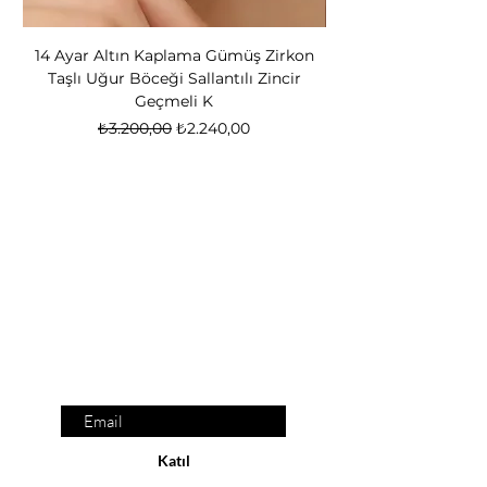
14 Ayar Altın Kaplama Gümüş Zirkon
14 Ayar Altın Kapl
Taşlı Uğur Böceği Sallantılı Zincir
Bear Kadın Gümüş 
Geçmeli K
Normal Fiyat
İndirimli Fiyat
₺3.200,00
₺2.240,00
Nox Jewelry
özel teklifler
Sadece üyelere özel fırsatlar ve ayrıcalıklar
sizi bekliyor
E-posta adresinizi
giriniz
Katıl