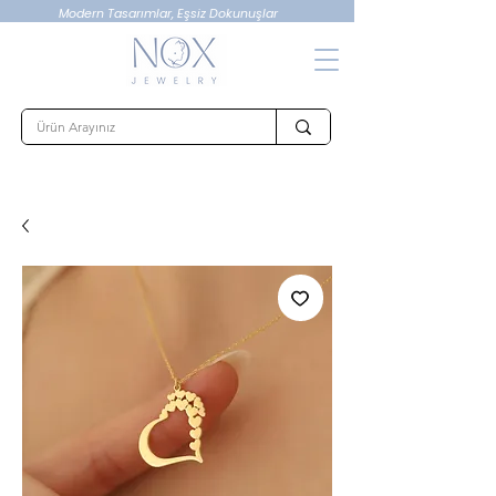
Modern Tasarımlar, Eşsiz Dokunuşlar