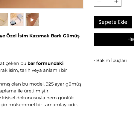
Sepete Ekle
ye Özel İsim Kazımalı Barlı Gümüş
He
• Bakım İpuçları
kkat çeken bu
bar formundaki
larak isim, tarih veya anlamlı bir
rününüzü
parfüm, 
kimyasallarla tema
rlanmış olan bu model, 925 ayar gümüş
• Kullanım sonrası
nazikçe siliniz.
aplama ile üretilmiştir.
•
Deniz, duş ve s
 ve kişisel dokunuşuyla hem günlük
önerilir.
 için mükemmel bir tamamlayıcıdır.
• Mikron altın kap
ömürlü parlaklığın
• Takılarınızı birb
ayrı şekilde saklay