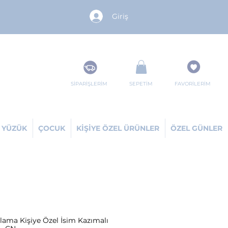
Giriş
SİPARİŞLERİM
SEPETİM
FAVORİLERİM
YÜZÜK
ÇOCUK
KİŞİYE ÖZEL ÜRÜNLER
ÖZEL GÜNLER
lama Kişiye Özel İsim Kazımalı