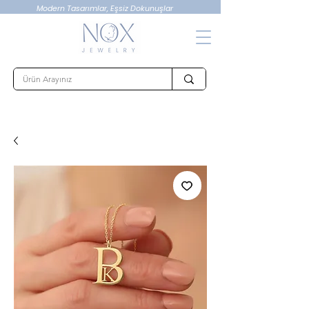
Modern Tasarımlar, Eşsiz Dokunuşlar