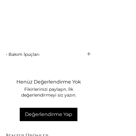
• Bakım İpuçları
Mikron altın kaplama ürünleri
parfüm, krem ve kimyasallardan
uzak tutunuz.
Henüz Değerlendirme Yok
Havuz ve denizde kullanmamaya
Fikirlerinizi paylaşın. İlk
özen gösteriniz.
değerlendirmeyi siz yazın.
Kullanmadığınızda kutusunda
saklayınız.
Yumuşak, kuru bir bezle nazikçe
Değerlendirme Yap
temizleyiniz.