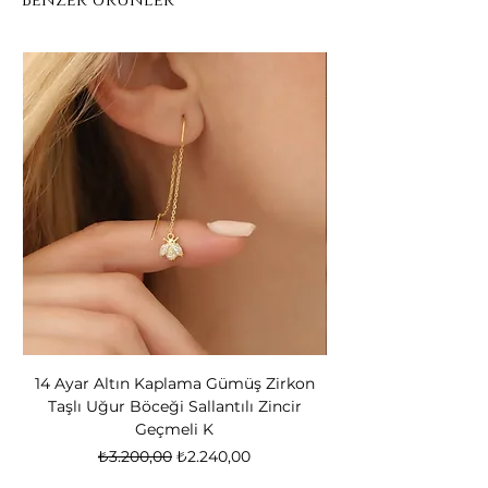
Benzer Ürünler
14 Ayar Altın Kaplama Gümüş Zirkon
14 Ayar Altın Kapl
Taşlı Uğur Böceği Sallantılı Zincir
Bear Kadın Gümüş 
Geçmeli K
Normal Fiyat
İndirimli Fiyat
₺3.200,00
₺2.240,00