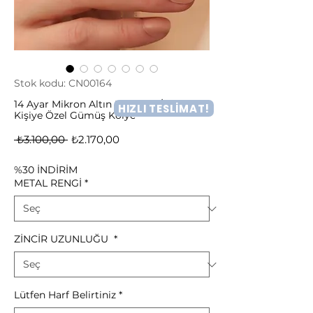
Stok kodu: CN00164
14 Ayar Mikron Altın Kaplama İki Harfli
HIZLI TESLİMAT!
Kişiye Özel Gümüş Kolye
Normal
İndirimli
 ₺3.100,00 
₺2.170,00
Fiyat
Fiyat
%30 İNDİRİM
METAL RENGİ
*
ZİNCİR UZUNLUĞU
*
Lütfen Harf Belirtiniz
*