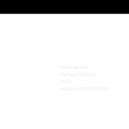
KASYON
YASAL
: Mollafenari Mahallesi,
Kargo ve İade
pazarı Sokak Can Han
Mağaza Politikası
B Fatih/istanbul
KVKK
Kalite ve Çevre Politikası
a: Güngören/İstanbul
şm