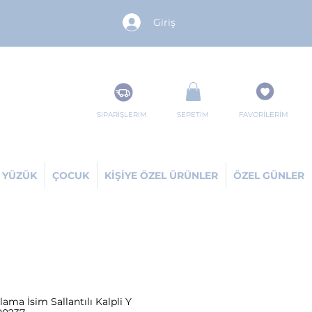
Giriş
SİPARİŞLERİM
SEPETİM
FAVORİLERİM
YÜZÜK
ÇOCUK
KİŞİYE ÖZEL ÜRÜNLER
ÖZEL GÜNLER
ama İsim Sallantılı Kalpli Y