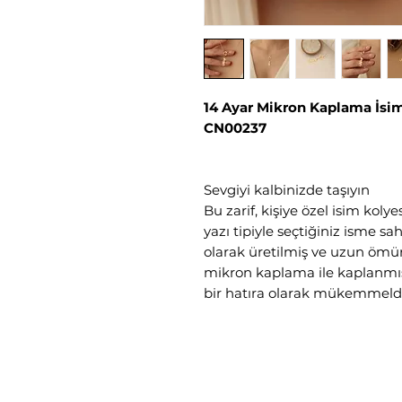
14 Ayar Mikron Kaplama İsim 
CN00237
Sevgiyi kalbinizde taşıyın
Bu zarif, kişiye özel isim kolyes
yazı tipiyle seçtiğiniz isme s
olarak üretilmiş ve uzun ömürlü
mikron kaplama ile kaplanmışt
bir hatıra olarak mükemmeldi