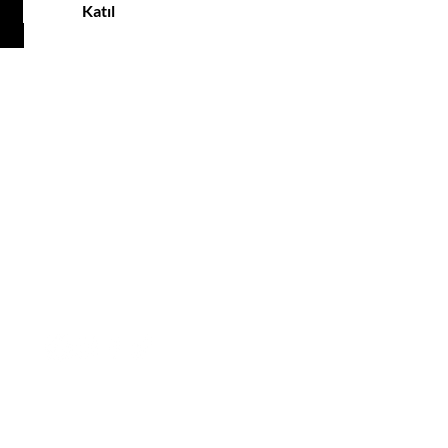
Katıl
MÜŞTERİ HİZMETLERİ
Tel: +90 532 637 93 60
Email:
info@noxjewelry.com
SOSYAL MEDYA
HESAPLARIMIZ