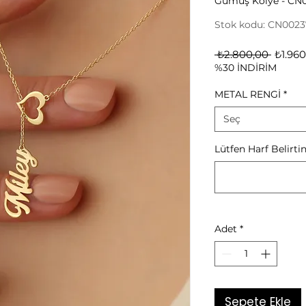
Gümüş Kolye - CN
Stok kodu: CN0023
Norma
 ₺2.800,00 
₺1.960
%30 İNDİRİM
Fiyat
METAL RENGİ
*
Seç
Lütfen Harf Belirtin
Adet
*
Sepete Ekle