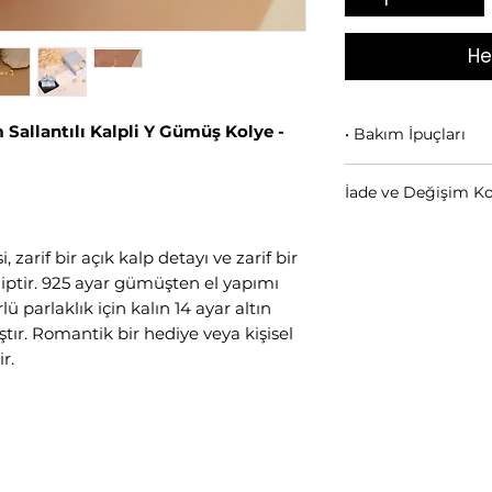
He
Sallantılı Kalpli Y Gümüş Kolye -
• Bakım İpuçları
Ürün 925 ayar 
İade ve Değişim Ko
altın kaplamadı
kaplamalardan da
Kişiye Özel Ürünle
Mikron kaplama
Yapılmamaktadır.
i, zarif bir açık kalp detayı ve zarif bir
parfüm, krem, 
ahiptir. 925 ayar gümüşten el yapımı
uzak tutunuz.
 parlaklık için kalın 14 ayar altın
Su ile temas et
ır. Romantik bir hediye veya kişisel
yumuşak, kuru bir
r.
Ürünü
nemden 
muhafaza ediniz