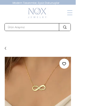
Modern Tasarımlar, Eşsiz Dokunuşlar