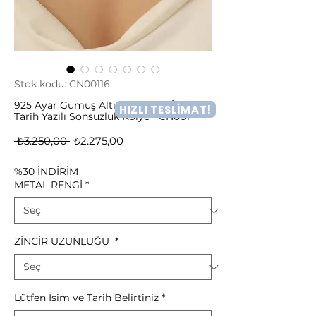
Stok kodu: CN00116
925 Ayar Gümüş Altın Kaplama İsim ve
HIZLI TESLİMAT!
Tarih Yazılı Sonsuzluk Kolye - CN001
Normal
İndirimli
 ₺3.250,00 
₺2.275,00
Fiyat
Fiyat
%30 İNDİRİM
METAL RENGİ
*
ZİNCİR UZUNLUĞU
*
Lütfen İsim ve Tarih Belirtiniz
*