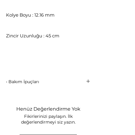
Kolye Boyu : 12.16 mm
Zincir Uzunluğu : 45 cm
• Bakım İpuçları
Parfüm, krem, deodorant ve
kimyasal maddelerden uzak tutunuz.
Deniz ve havuzda uzun süreli
Henüz Değerlendirme Yok
takmayınız.
Fikirlerinizi paylaşın. İlk
Takınızı kutusunda saklayınız.
değerlendirmeyi siz yazın.
Yumuşak ve kuru bir bezle düzenli
olarak temizleyiniz.