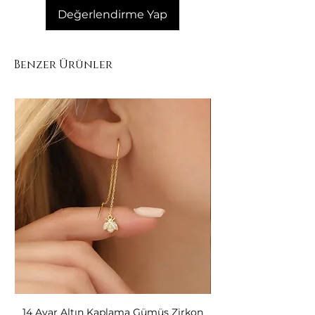
Değerlendirme Yap
Benzer Ürünler
14 Ayar Altın Kaplama Gümüş Zirkon
14 Ayar Altın Kapl