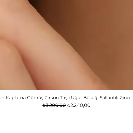
tın Kaplama Gümüş Zirkon Taşlı Uğur Böceği Sallantılı Zinci
Normal Fiyat
İndirimli Fiyat
₺3.200,00
₺2.240,00
Nox Jewelry
özel teklifler