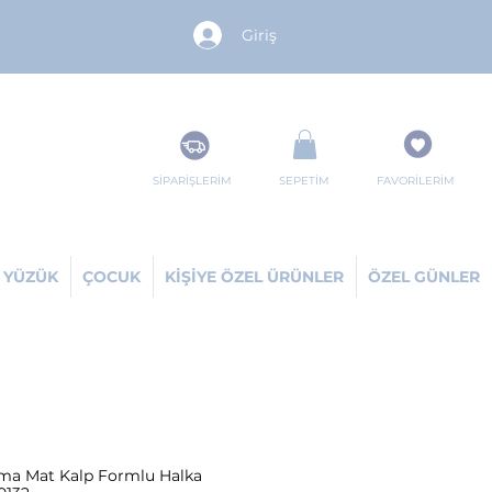
Giriş
SİPARİŞLERİM
SEPETİM
FAVORİLERİM
YÜZÜK
ÇOCUK
KİŞİYE ÖZEL ÜRÜNLER
ÖZEL GÜNLER
ama Mat Kalp Formlu Halka