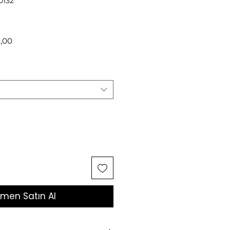
0132
2
l
İndirimli
,00
Fiyat
men Satın Al