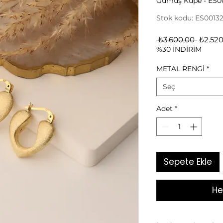
Gümüş Küpe - ES0
Stok kodu: ES0013
Norma
 ₺3.600,00 
₺2.520
%30 İNDİRİM
Fiyat
METAL RENGİ
*
Seç
Adet
*
Sepete Ekle
He