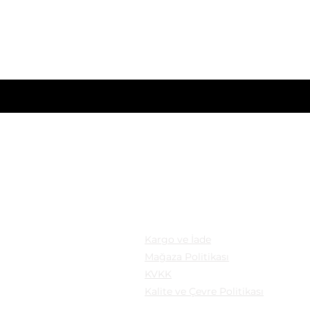
Sadece üyelere özel fırsatlar ve ayrıcalıklar sizi b
nizi giriniz
KASYON
YASAL
: Mollafenari Mahallesi,
Kargo ve İade
pazarı Sokak Can Han
Mağaza Politikası
B Fatih/istanbul
KVKK
Kalite ve Çevre Politikası
a: Güngören/İstanbul