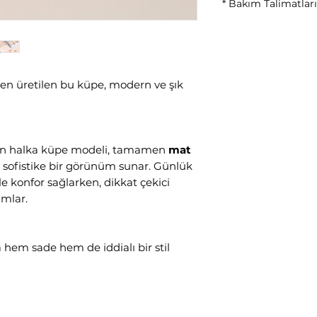
* Bakım Talimatları
Parfüm ve kimya
Su ile temas ett
Kullanım sonras
Yumuşak bez ile
en üretilen bu küpe, modern ve şık
nan halka küpe modeli, tamamen
mat
sofistike bir görünüm sunar. Günlük
le konfor sağlarken, dikkat çekici
amlar.
hem sade hem de iddialı bir stil