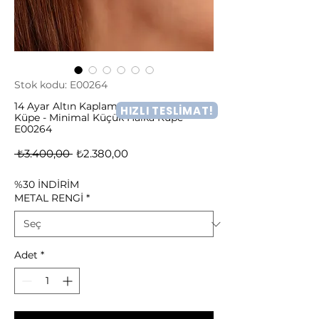
Stok kodu: E00264
14 Ayar Altın Kaplama Kalın Huggie
HIZLI TESLİMAT!
Küpe - Minimal Küçük Halka Küpe -
E00264
Normal
İndirimli
 ₺3.400,00 
₺2.380,00
Fiyat
Fiyat
%30 İNDİRİM
METAL RENGİ
*
Adet
*