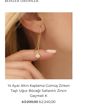
Benzer Ürünler
kararmaya neden olabilir. Mücevherin
sabahları en son takılması ve geceleri
ilk çıkarılması gerektiğini unutmayın!
14 Ayar Altın Kaplama Gümüş Zirkon
14 Ayar Altın Kapl
Taşlı Uğur Böceği Sallantılı Zincir
Bear Kadın Gümüş 
Geçmeli K
Normal Fiyat
İndirimli Fiyat
₺3.200,00
₺2.240,00