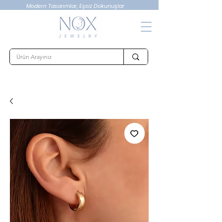
Modern Tasarımlar, Eşsiz Dokunuşlar