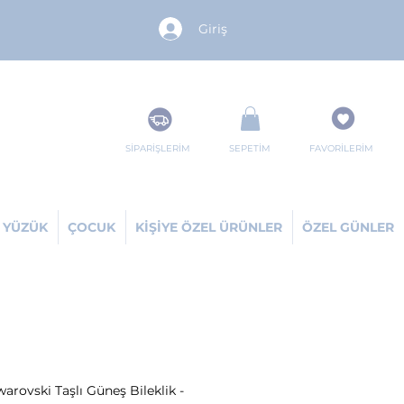
Giriş
SİPARİŞLERİM
SEPETİM
FAVORİLERİM
YÜZÜK
ÇOCUK
KİŞİYE ÖZEL ÜRÜNLER
ÖZEL GÜNLER
rovski Taşlı Güneş Bileklik -