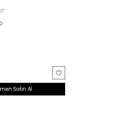
07
İndirimli
0
Fiyat
men Satın Al