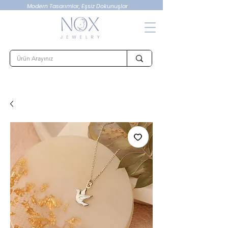
Modern Tasarımlar, Eşsiz Dokunuşlar