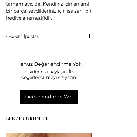
tamamlayıcıdır. Kendiniz için anlamlı
bir parça, sevdikleriniz için ise zarif bir
hediye alternatifidir.
• Bakım İpuçları
Parfüm, krem ve kimyasal
maddelerle temas ettirmeyiniz.
Duş, deniz ve havuzda kullanmayınız.
Henüz Değerlendirme Yok
Kullanmadığınızda kutusunda
Fikirlerinizi paylaşın. İlk
muhafaza ediniz.
değerlendirmeyi siz yazın.
Yumuşak bir bezle nazikçe
temizleyiniz.
Değerlendirme Yap
Benzer Ürünler