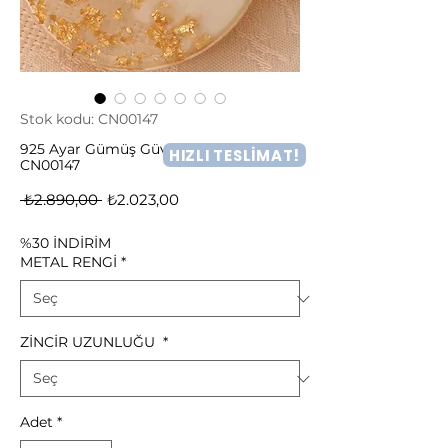
Stok kodu: CN00147
925 Ayar Gümüş Güvercin Figür Kolye -
HIZLI TESLİMAT!
CN00147
Normal
İndirimli
 ₺2.890,00 
₺2.023,00
Fiyat
Fiyat
%30 İNDİRİM
METAL RENGİ
*
ZİNCİR UZUNLUĞU
*
Adet
*