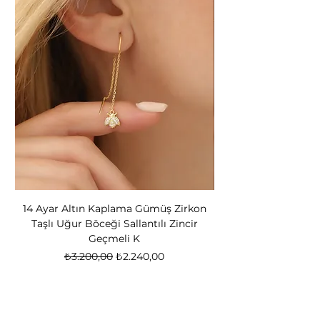
14 Ayar Altın Kaplama Gümüş Zirkon
14 Ayar Altın Kapl
Taşlı Uğur Böceği Sallantılı Zincir
Bear Kadın Gümüş 
Geçmeli K
Normal Fiyat
İndirimli Fiyat
₺3.200,00
₺2.240,00