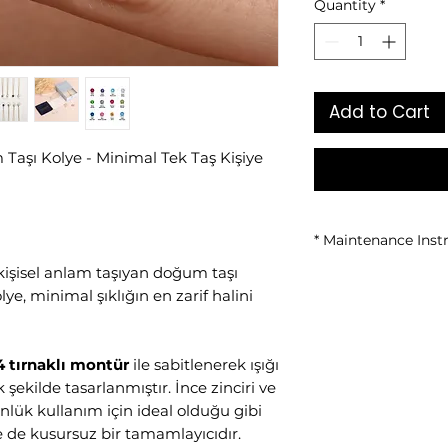
Quantity
*
Add to Cart
Taşı Kolye - Minimal Tek Taş Kişiye
* Maintenance Inst
kişisel anlam taşıyan doğum taşı
• Keep away from w
ye, minimal şıklığın en zarif halini
• Avoid contact wi
• Protect against 
• Wipe with a soft c
• Store in a closed 
4 tırnaklı montür
ile sabitlenerek ışığı
ekilde tasarlanmıştır. İnce zinciri ve
ük kullanım için ideal olduğu gibi
 de kusursuz bir tamamlayıcıdır.