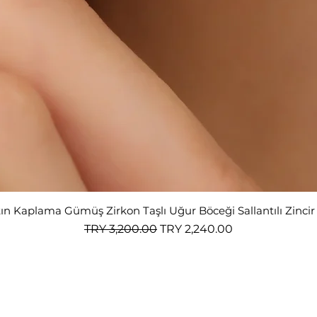
tın Kaplama Gümüş Zirkon Taşlı Uğur Böceği Sallantılı Zinci
Regular Price
Sale Price
TRY 3,200.00
TRY 2,240.00
Nox Jewelry
special offers