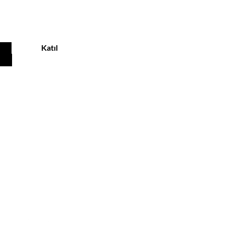
u
Katıl
Customer service
Phone: +90 532 231 92 87
Email:
info@noxjewelry.com
Privacy