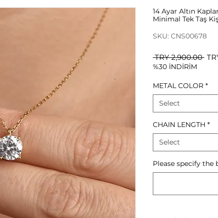
14 Ayar Altın Kapl
Minimal Tek Taş Ki
SKU: CNS00678
Reg
 TRY 2,900.00 
TR
%30 İNDİRİM
Pri
METAL COLOR
*
Select
CHAIN LENGTH
*
Select
Please specify the 