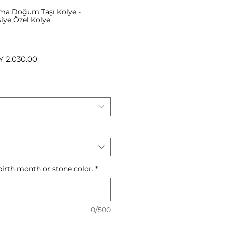
ama Doğum Taşı Kolye -
şiye Özel Kolye
ular
Sale
Y 2,030.00
ce
Price
birth month or stone color.
*
0/500