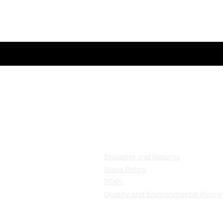
Member-only deals and privileges await yo
nizi giriniz
cation
Privacy
 Mollafenari District,
Shipping and Returns
pazarı Street Can Han
Store Policy
B Fatih/Istanbul
PDPL
Quality and Environmental Policy
y: Güngören/Istanbul
y: Güngören/Istanbul