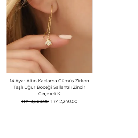
14 Ayar Altın Kaplama Gümüş Zirkon
14 Ayar Altın Kapl
Taşlı Uğur Böceği Sallantılı Zincir
Bear Kadın Gümüş 
Geçmeli K
Regular Price
Sale Price
TRY 3,200.00
TRY 2,240.00