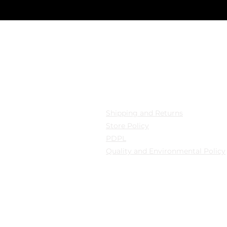
cation
Privacy
 Mollafenari District,
Shipping and Returns
pazarı Street Can Han
Store Policy
B Fatih/Istanbul
PDPL
Quality and Environmental Policy
y: Güngören/Istanbul
y: Güngören/Istanbul