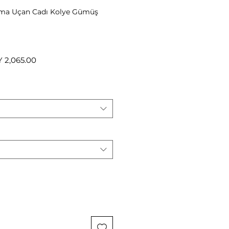
lama Uçan Cadı Kolye Gümüş
ular
Sale
 2,065.00
e
Price