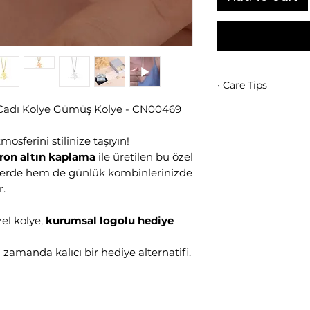
• Care Tips
 Cadı Kolye Gümüş Kolye - CN00469
Micron gold plat
contact with pe
Do not use in po
osferini stilinize taşıyın!
Keep it in its bo
ron altın kaplama
ile üretilen bu özel
Gently wipe with 
ilerde hem de günlük kombinlerinizde
r.
zel kolye,
kurumsal logolu hediye
 zamanda kalıcı bir hediye alternatifi.