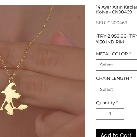
14 Ayar Altın Kap
Kolye - CN00469
SKU: CN00469
Reg
 TRY 2,950.00 
TRY
%30 İNDİRİM
Pric
METAL COLOR
*
Select
CHAIN LENGTH
*
Select
Quantity
*
Add to Cart