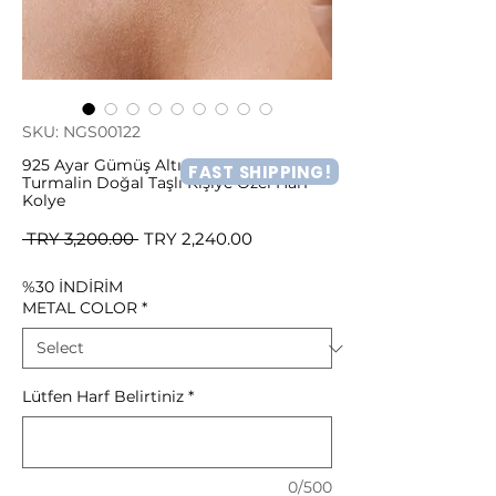
SKU: NGS00122
925 Ayar Gümüş Altın Kaplama Pembe
FAST SHIPPING!
Turmalin Doğal Taşlı Kişiye Özel Harf
Kolye
Regular
Sale
 TRY 3,200.00 
TRY 2,240.00
Price
Price
%30 İNDİRİM
METAL COLOR
*
Lütfen Harf Belirtiniz
*
0/500