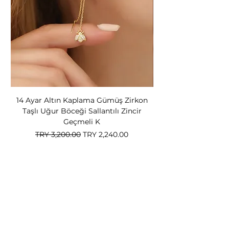
14 Ayar Altın Kaplama Gümüş Zirkon
14 Ayar Altın Kapl
Taşlı Uğur Böceği Sallantılı Zincir
Bear Kadın Gümüş 
Geçmeli K
Regular Price
Sale Price
TRY 3,200.00
TRY 2,240.00
Nox Jewelry
special offers
Member-only deals and privileges await you