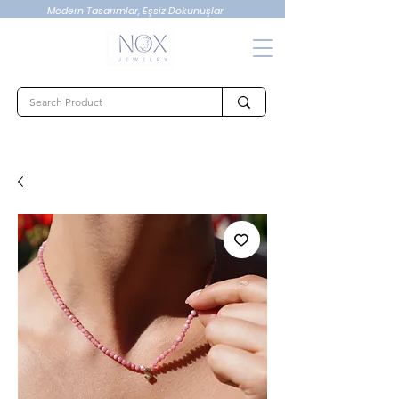
Modern Tasarımlar, Eşsiz Dokunuşlar